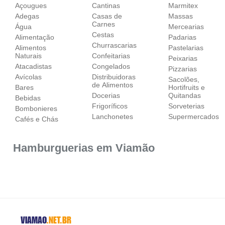
Açougues
Cantinas
Marmitex
Adegas
Casas de
Massas
Carnes
Água
Mercearias
Cestas
Alimentação
Padarias
Churrascarias
Alimentos
Pastelarias
Naturais
Confeitarias
Peixarias
Atacadistas
Congelados
Pizzarias
Avícolas
Distribuidoras
Sacolões,
de Alimentos
Bares
Hortifruits e
Docerias
Quitandas
Bebidas
Frigoríficos
Sorveterias
Bombonieres
Lanchonetes
Supermercados
Cafés e Chás
Hamburguerias em Viamão
VIAMAO
.NET.BR