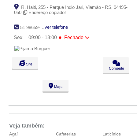
R. Haiti, 255 - Parque Indio Jari, Viamão - RS, 94495-
050
Endereço copiado!
ver telefone
51 98659-7378
●
Sex:
09:00 - 18:00
Fechado
Seg:
09:00 - 18:00
Ter:
09:00 - 18:00
Qua:
09:00 - 18:00
Qui:
09:00 - 18:00
Site
●
Sex:
09:00 - 18:00
Fechado
Comente
Sáb:
Fechado
Dom:
Fechado
Mapa
Veja também:
Açaí
Cafeterias
Laticínios