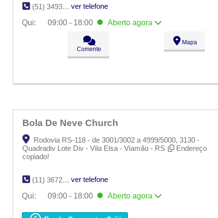
ver telefone
(51) 3493-2288
Qui:
09:00 - 18:00
Aberto
agora
Seg:
09:00 - 18:00
Mapa
Ter:
09:00 - 18:00
Comente
Qua:
09:00 - 18:00
Qui:
09:00 - 18:00
Aberto
agora
Sex:
09:00 - 18:00
Sáb:
Fechado
Dom:
Fechado
Bola De Neve Church
Rodovia RS-118 - de 3001/3002 a 4999/5000, 3130 -
Quadradiv Lote Div - Vila Elsa - Viamão - RS
Endereço
copiado!
ver telefone
(11) 3672-6010
Qui:
09:00 - 18:00
Aberto
agora
Seg:
09:00 - 18:00
Ter:
09:00 - 18:00