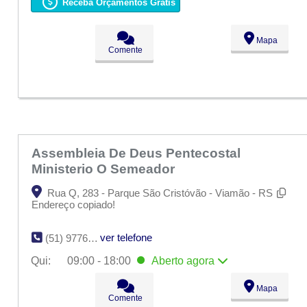
Ter:
09:00 - 18:00
Receba Orçamentos Grátis
Qua:
09:00 - 18:00
Qui:
09:00 - 18:00
Aberto
agora
Sex:
09:00 - 18:00
Mapa
Sáb:
Fechado
Comente
Dom:
Fechado
Assembleia De Deus Pentecostal
Ministerio O Semeador
Rua Q, 283 - Parque São Cristóvão - Viamão - RS
Endereço copiado!
ver telefone
(51) 9776-7376
Qui:
09:00 - 18:00
Aberto
agora
Seg:
09:00 - 18:00
Mapa
Ter:
09:00 - 18:00
Comente
Qua:
09:00 - 18:00