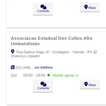
Seg:
09:00 - 18:00
Mapa
Ter:
09:00 - 18:00
Comente
Qua:
09:00 - 18:00
Qui:
09:00 - 18:00
Aberto
agora
Sex:
09:00 - 18:00
Sáb:
Fechado
Dom:
Fechado
Associacao Estadual Dos Cultos Afro
Umbandistas
Rua Djalma Veiga, 87 - Estalagem - Viamão - RS
Endereço copiado!
ver telefone
(51) 3446-3862
Qui:
09:00 - 18:00
Aberto
agora
Seg:
09:00 - 18:00
Mapa
Ter:
09:00 - 18:00
Comente
Qua:
09:00 - 18:00
Qui:
09:00 - 18:00
Aberto
agora
Sex:
09:00 - 18:00
Sáb:
Fechado