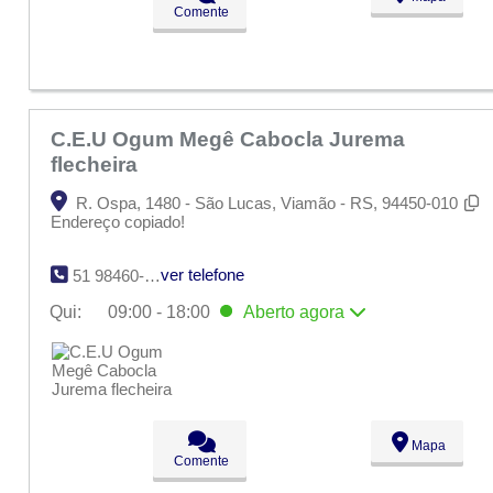
Sáb:
Fechado
Comente
Dom:
Fechado
C.E.U Ogum Megê Cabocla Jurema
flecheira
R. Ospa, 1480 - São Lucas, Viamão - RS, 94450-010
Endereço copiado!
ver telefone
51 98460-2055
Qui:
09:00 - 18:00
Aberto
agora
Seg:
09:00 - 18:00
Ter:
09:00 - 18:00
Qua:
09:00 - 18:00
Qui:
09:00 - 18:00
Aberto
agora
Sex:
09:00 - 18:00
Sáb:
Fechado
Mapa
Dom:
Fechado
Comente