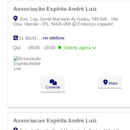
Associação Espírita André Luiz
Estr. Cap. Gentil Machado de Godoy, 545-645 - Vila
Elsa, Viamão - RS, 94420-000
Endereço copiado!
ver telefone
51 98141-7979
Qui:
09:00 - 18:00
Aberto
agora
Seg:
09:00 - 18:00
Ter:
09:00 - 18:00
Qua:
09:00 - 18:00
Qui:
09:00 - 18:00
Aberto
agora
Sex:
09:00 - 18:00
Sáb:
Fechado
Mapa
Dom:
Fechado
Comente
Associacao Espirita Andre Luiz