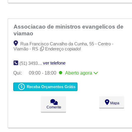
Sáb:
Fechado
Dom:
Fechado
Associacao de ministros evangelicos de
viamao
Rua Francisco Carvalho da Cunha, 55 - Centro -
Viamão - RS
Endereço copiado!
ver telefone
(51) 3493-4959
Qui:
09:00 - 18:00
Aberto
agora
Seg:
09:00 - 18:00
Ter:
09:00 - 18:00
Receba Orçamentos Grátis
Qua:
09:00 - 18:00
Qui:
09:00 - 18:00
Aberto
agora
Sex:
09:00 - 18:00
Mapa
Sáb:
Fechado
Comente
Dom:
Fechado