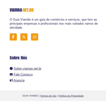
VIAMAO
.NET.BR
O Guia Viamão é um guia de comércios e serviços, que tem as
principais empresas e profissionais nos mais variados ramos de
atividade.
Sobre Nós
Sobre viamao.net.br
Fale Conosco
Anuncie
GUIA VIAMãO |
Termos de Uso
|
Política de Privacidade