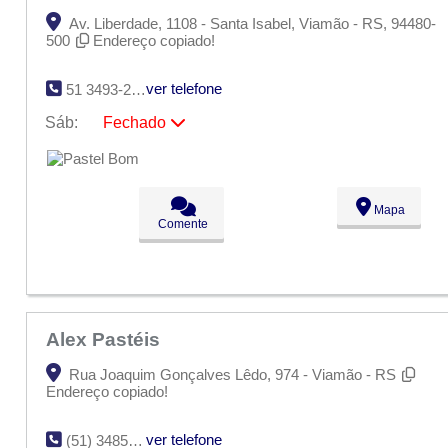
Av. Liberdade, 1108 - Santa Isabel, Viamão - RS, 94480-
500
Endereço copiado!
ver telefone
51 3493-2462
Sáb:
Fechado
Seg:
09:00 - 18:00
Ter:
09:00 - 18:00
Qua:
09:00 - 18:00
Qui:
09:00 - 18:00
Mapa
Sex:
09:00 - 18:00
Comente
Sáb:
Fechado
Dom:
Fechado
Alex Pastéis
Rua Joaquim Gonçalves Lêdo, 974 - Viamão - RS
Endereço copiado!
ver telefone
(51) 3485-5713