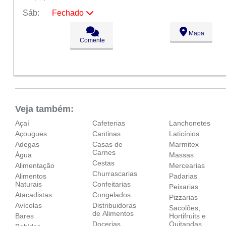
Sáb:
Fechado
Seg:
09:00 - 18:00
Mapa
Ter:
09:00 - 18:00
Comente
Qua:
09:00 - 18:00
Qui:
09:00 - 18:00
Sex:
09:00 - 18:00
Sáb:
Fechado
Dom:
Fechado
Veja também:
Açaí
Cafeterias
Lanchonetes
Açougues
Cantinas
Laticínios
Adegas
Casas de
Marmitex
Carnes
Água
Massas
Cestas
Alimentação
Mercearias
Churrascarias
Alimentos
Padarias
Naturais
Confeitarias
Peixarias
Atacadistas
Congelados
Pizzarias
Avícolas
Distribuidoras
Sacolões,
de Alimentos
Bares
Hortifruits e
Docerias
Quitandas