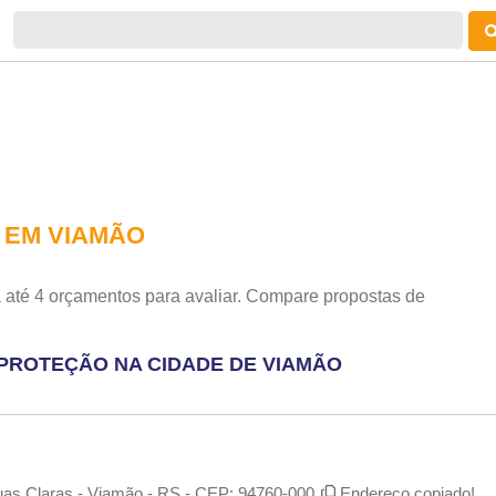
 EM VIAMÃO
 até 4 orçamentos para avaliar. Compare propostas de
 PROTEÇÃO NA CIDADE DE VIAMÃO
uas Claras - Viamão - RS - CEP: 94760-000
Endereço copiado!