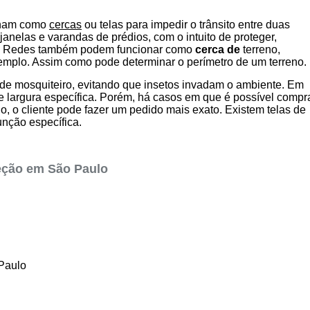
nam como
cercas
ou telas para impedir o trânsito entre duas
anelas e varandas de prédios, com o intuito de proteger,
da. Redes também podem funcionar como
cerca de
terreno,
xemplo. Assim como pode determinar o perímetro de um terreno.
e mosquiteiro, evitando que insetos invadam o ambiente. Em
de largura específica. Porém, há casos em que é possível compr
o, o cliente pode fazer um pedido mais exato. Existem telas de
unção específica.
teção em São Paulo
Paulo