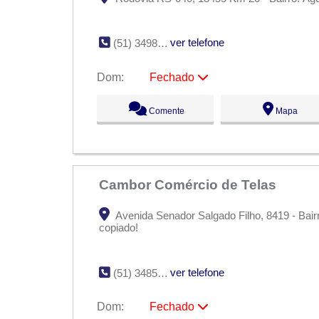
ver telefone
(51) 3498-2507
Dom:
Fechado
Seg:
09:00 - 18:00
Comente
Mapa
Ter:
09:00 - 18:00
Qua:
09:00 - 18:00
Qui:
09:00 - 18:00
Sex:
09:00 - 18:00
Sáb:
Fechado
Dom:
Fechado
Cambor Comércio de Telas
Avenida Senador Salgado Filho, 8419 - Bai
copiado!
ver telefone
(51) 3485-7091
Dom:
Fechado