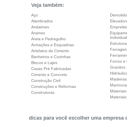
Veja também:
Aço
Demolido
Alambrados
Elevador
Andaimes
Empreite
Arames
Equipame
Individua
Areia e Pedregulho
Estrutura
Armações e Esquadrias
Ferragen
Artefatos de Cimento
Ferramen
Banheiros e Cozinhas
Forros e 
Blocos e Lajes
Granitos
Casas Pré Fabricadas
Hidráulic
Cimento e Concreto
Madeiras
Construção Civil
Marmorar
Construções e Reformas
Materiai
Construtoras
Materiais
dicas para você escolher uma empresa 