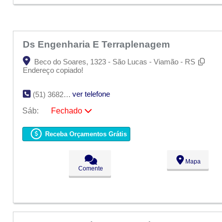
Dom:
Fechado
Ds Engenharia E Terraplenagem
Beco do Soares, 1323 - São Lucas - Viamão - RS
Endereço copiado!
ver telefone
(51) 3682-4427
Sáb:
Fechado
Seg:
09:00 - 18:00
Ter:
09:00 - 18:00
Receba Orçamentos Grátis
Qua:
09:00 - 18:00
Qui:
09:00 - 18:00
Sex:
09:00 - 18:00
Mapa
Sáb:
Fechado
Comente
Dom:
Fechado