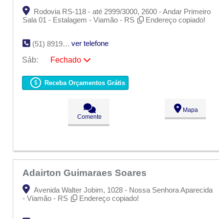
Rodovia RS-118 - até 2999/3000, 2600 - Andar Primeiro
Sala 01 - Estalagem - Viamão - RS
Endereço copiado!
ver telefone
(51) 8919-8186
Sáb:
Fechado
Seg:
09:00 - 18:00
Ter:
09:00 - 18:00
Receba Orçamentos Grátis
Qua:
09:00 - 18:00
Qui:
09:00 - 18:00
Sex:
09:00 - 18:00
Mapa
Sáb:
Fechado
Comente
Dom:
Fechado
Adairton Guimaraes Soares
Avenida Walter Jobim, 1028 - Nossa Senhora Aparecida
- Viamão - RS
Endereço copiado!