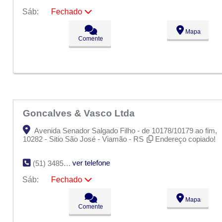
Sáb:
Fechado
Seg:
09:00 - 18:00
Mapa
Ter:
09:00 - 18:00
Comente
Qua:
09:00 - 18:00
Qui:
09:00 - 18:00
Sex:
09:00 - 18:00
Sáb:
Fechado
Dom:
Fechado
Goncalves & Vasco Ltda
Avenida Senador Salgado Filho - de 10178/10179 ao fim,
10282 - Sitio São José - Viamão - RS
Endereço copiado!
ver telefone
(51) 3485-3574
Sáb:
Fechado
Seg:
09:00 - 18:00
Mapa
Ter:
09:00 - 18:00
Comente
Qua:
09:00 - 18:00
Qui:
09:00 - 18:00