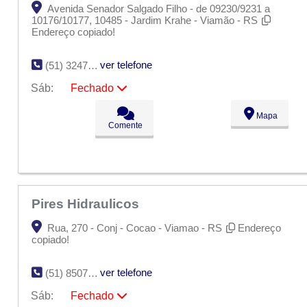
Avenida Senador Salgado Filho - de 09230/9231 a
10176/10177, 10485 - Jardim Krahe - Viamão - RS
Endereço copiado!
ver telefone
(51) 3247-0927
Sáb:
Fechado
Seg:
09:00 - 18:00
Mapa
Ter:
09:00 - 18:00
Comente
Qua:
09:00 - 18:00
Qui:
09:00 - 18:00
Sex:
09:00 - 18:00
Sáb:
Fechado
Dom:
Fechado
Pires Hidraulicos
Rua, 270 - Conj - Cocao - Viamao - RS
Endereço
copiado!
ver telefone
(51) 8507-5715
Sáb:
Fechado