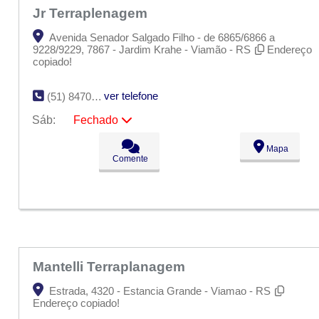
Jr Terraplenagem
Avenida Senador Salgado Filho - de 6865/6866 a
9228/9229, 7867 - Jardim Krahe - Viamão - RS
Endereço
copiado!
ver telefone
(51) 8470-8873
Sáb:
Fechado
Seg:
09:00 - 18:00
Mapa
Ter:
09:00 - 18:00
Comente
Qua:
09:00 - 18:00
Qui:
09:00 - 18:00
Sex:
09:00 - 18:00
Sáb:
Fechado
Dom:
Fechado
Mantelli Terraplanagem
Estrada, 4320 - Estancia Grande - Viamao - RS
Endereço copiado!