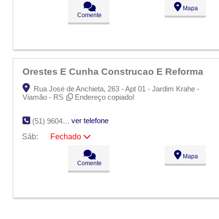
Seg:
09:00 - 18:00
Mapa
Ter:
09:00 - 18:00
Comente
Qua:
09:00 - 18:00
Qui:
09:00 - 18:00
Sex:
09:00 - 18:00
Sáb:
Fechado
Dom:
Fechado
Orestes E Cunha Construcao E Reforma
Rua José de Anchieta, 263 - Apt 01 - Jardim Krahe -
Viamão - RS
Endereço copiado!
ver telefone
(51) 9604-1390
Sáb:
Fechado
Seg:
09:00 - 18:00
Mapa
Ter:
09:00 - 18:00
Comente
Qua:
09:00 - 18:00
Qui:
09:00 - 18:00
Sex:
09:00 - 18:00
Sáb:
Fechado
Dom:
Fechado