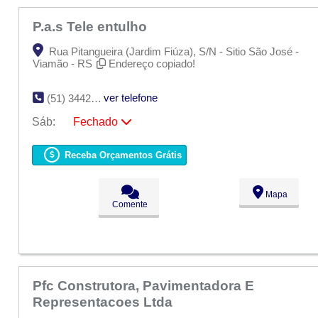
P.a.s Tele entulho
Rua Pitangueira (Jardim Fiúza), S/N - Sitio São José -
Viamão - RS
Endereço copiado!
ver telefone
(51) 3442-5641
Sáb:
Fechado
Seg:
09:00 - 18:00
Ter:
09:00 - 18:00
Receba Orçamentos Grátis
Qua:
09:00 - 18:00
Qui:
09:00 - 18:00
Sex:
09:00 - 18:00
Mapa
Sáb:
Fechado
Comente
Dom:
Fechado
Pfc Construtora, Pavimentadora E
Representacoes Ltda