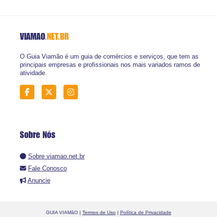
VIAMAO
.NET.BR
O Guia Viamão é um guia de comércios e serviços, que tem as
principais empresas e profissionais nos mais variados ramos de
atividade.
Sobre Nós
Sobre viamao.net.br
Fale Conosco
Anuncie
GUIA VIAMãO |
Termos de Uso
|
Política de Privacidade