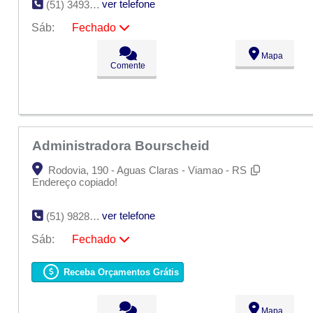
ver telefone
(51) 3493-1856
Sáb:
Fechado
Seg:
09:00 - 18:00
Mapa
Ter:
09:00 - 18:00
Comente
Qua:
09:00 - 18:00
Qui:
09:00 - 18:00
Sex:
09:00 - 18:00
Sáb:
Fechado
Dom:
Fechado
Administradora Bourscheid
Rodovia, 190 - Aguas Claras - Viamao - RS
Endereço copiado!
ver telefone
(51) 9828-0814
Sáb:
Fechado
Seg:
09:00 - 18:00
Ter:
09:00 - 18:00
Receba Orçamentos Grátis
Qua:
09:00 - 18:00
Qui:
09:00 - 18:00
Sex:
09:00 - 18:00
Mapa