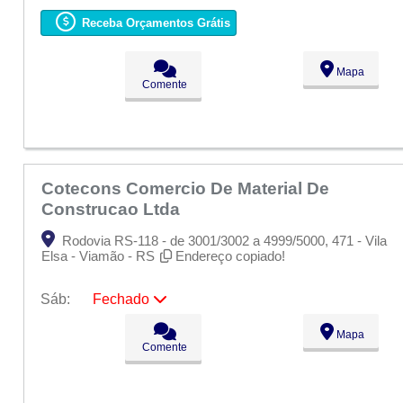
Seg:
09:00 - 18:00
Ter:
09:00 - 18:00
Receba Orçamentos Grátis
Qua:
09:00 - 18:00
Qui:
09:00 - 18:00
Sex:
09:00 - 18:00
Mapa
Sáb:
Fechado
Comente
Dom:
Fechado
Cotecons Comercio De Material De
Construcao Ltda
Rodovia RS-118 - de 3001/3002 a 4999/5000, 471 - Vila
Elsa - Viamão - RS
Endereço copiado!
Sáb:
Fechado
Seg:
09:00 - 18:00
Mapa
Ter:
09:00 - 18:00
Comente
Qua:
09:00 - 18:00
Qui:
09:00 - 18:00
Sex:
09:00 - 18:00
Sáb:
Fechado