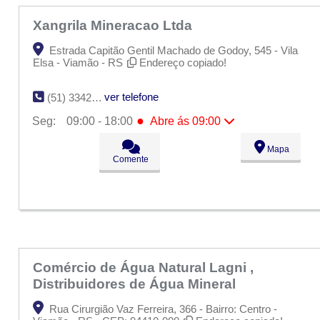
Xangrila Mineracao Ltda
Estrada Capitão Gentil Machado de Godoy, 545 - Vila
Elsa - Viamão - RS
Endereço copiado!
ver telefone
(51) 3342-4295
●
Seg:
09:00 - 18:00
Abre ás 09:00
●
Seg:
09:00 - 18:00
Abre ás 09:00
Mapa
Ter:
09:00 - 18:00
Comente
Qua:
09:00 - 18:00
Qui:
09:00 - 18:00
Sex:
09:00 - 18:00
Sáb:
Fechado
Dom:
Fechado
Comércio de Água Natural Lagni ,
Distribuidores de Água Mineral
Rua Cirurgião Vaz Ferreira, 366 - Bairro: Centro -