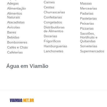
Carnes
Adegas
Massas
Cestas
Alimentação
Mercearias
Churrascarias
Alimentos
Padarias
Naturais
Confeitarias
Pastelarias
Atacadistas
Congelados
Peixarias
Avícolas
Distribuidoras
Pizzarias
de Alimentos
Bares
Sacolões,
Docerias
Bebidas
Hortifruits e
Frigoríficos
Quitandas
Bombonieres
Hamburguerias
Sorveterias
Cafés e Chás
Lanchonetes
Supermercados
Cafeterias
Água em Viamão
VIAMAO
.NET.BR