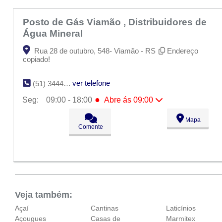
Posto de Gás Viamão , Distribuidores de
Água Mineral
Rua 28 de outubro, 548- Viamão - RS
Endereço
copiado!
ver telefone
(51) 3444-5139
●
Seg:
09:00 - 18:00
Abre ás 09:00
●
Seg:
09:00 - 18:00
Abre ás 09:00
Mapa
Ter:
09:00 - 18:00
Comente
Qua:
09:00 - 18:00
Qui:
09:00 - 18:00
Sex:
09:00 - 18:00
Sáb:
Fechado
Dom:
Fechado
Veja também:
Açaí
Cantinas
Laticínios
Açougues
Casas de
Marmitex