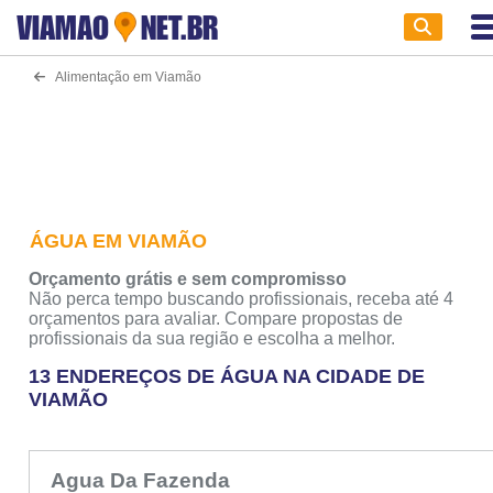
VIAMAO
NET.BR
Alimentação em Viamão
ÁGUA EM VIAMÃO
Orçamento grátis e sem compromisso
Não perca tempo buscando profissionais, receba até 4
orçamentos para avaliar. Compare propostas de
profissionais da sua região e escolha a melhor.
13 ENDEREÇOS DE ÁGUA NA CIDADE DE
VIAMÃO
Agua Da Fazenda