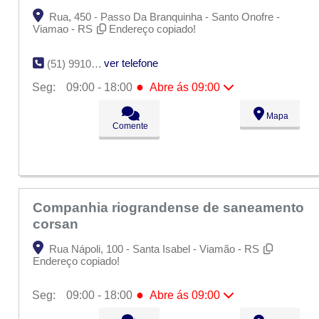
Rua, 450 - Passo Da Branquinha - Santo Onofre -
Viamao - RS
Endereço copiado!
ver telefone
(51) 9910-1960
●
Seg:
09:00 - 18:00
Abre ás 09:00
●
Seg:
09:00 - 18:00
Abre ás 09:00
Mapa
Ter:
09:00 - 18:00
Comente
Qua:
09:00 - 18:00
Qui:
09:00 - 18:00
Sex:
09:00 - 18:00
Sáb:
Fechado
Dom:
Fechado
Companhia riograndense de saneamento
corsan
Rua Nápoli, 100 - Santa Isabel - Viamão - RS
Endereço copiado!
●
Seg:
09:00 - 18:00
Abre ás 09:00
●
Seg:
09:00 - 18:00
Abre ás 09:00