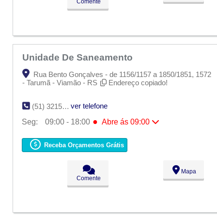
Comente
Qua:
09:00 - 18:00
Qui:
09:00 - 18:00
Sex:
09:00 - 18:00
Sáb:
Fechado
Dom:
Fechado
Unidade De Saneamento
Rua Bento Gonçalves - de 1156/1157 a 1850/1851, 1572
- Tarumã - Viamão - RS
Endereço copiado!
ver telefone
(51) 3215-5823
●
Seg:
09:00 - 18:00
Abre ás 09:00
●
Seg:
09:00 - 18:00
Abre ás 09:00
Ter:
09:00 - 18:00
Receba Orçamentos Grátis
Qua:
09:00 - 18:00
Qui:
09:00 - 18:00
Sex:
09:00 - 18:00
Mapa
Sáb:
Fechado
Comente
Dom:
Fechado